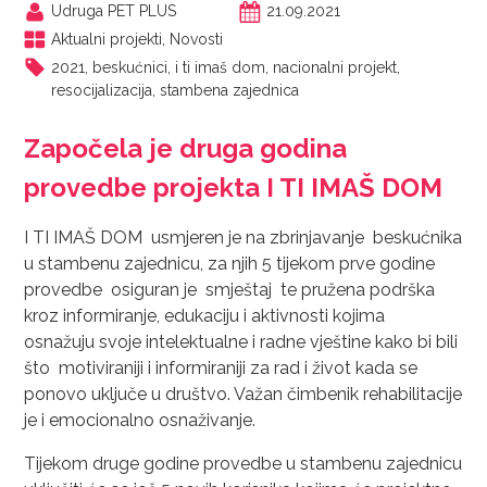
Udruga PET PLUS
21.09.2021
Aktualni projekti
,
Novosti
2021
,
beskućnici
,
i ti imaš dom
,
nacionalni projekt
,
resocijalizacija
,
stambena zajednica
Započela je druga godina
provedbe projekta I TI IMAŠ DOM
I TI IMAŠ DOM usmjeren je na zbrinjavanje beskućnika
u stambenu zajednicu, za njih 5 tijekom prve godine
provedbe osiguran je smještaj te pružena podrška
kroz informiranje, edukaciju i aktivnosti kojima
osnažuju svoje intelektualne i radne vještine kako bi bili
što motiviraniji i informiraniji za rad i život kada se
ponovo uključe u društvo. Važan čimbenik rehabilitacije
je i emocionalno osnaživanje.
Tijekom druge godine provedbe u stambenu zajednicu