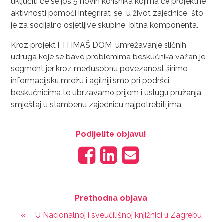
uključiti će se još 5 novih korisnika kojima će projektne
aktivnosti pomoći integrirati se u život zajednice što
je za socijalno osjetljive skupine bitna komponenta.
Kroz projekt I TI IMAŠ DOM umrežavanje sličnih
udruga koje se bave problemima beskućnika važan je
segment jer kroz međusobnu povezanost širimo
informacijsku mrežu i agilniji smo pri podršci
beskućnicima te ubrzavamo prijem i uslugu pružanja
smještaj u stambenu zajednicu najpotrebitijima.
Podijelite objavu!
Prethodna objava
«
U Nacionalnoj i sveučilišnoj knjižnici u Zagrebu