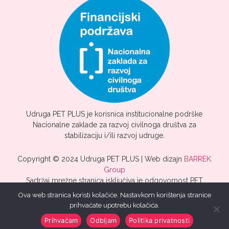
Udruga PET PLUS je korisnica institucionalne podrške
Nacionalne zaklade za razvoj civilnoga društva za
stabilizaciju i/ili razvoj udruge.
Copyright © 2024 Udruga PET PLUS | Web dizajn
BARREK
Group
Sadržaj mrežne stranica isključiva je odgovornost PET
PLUS.
Ova web stranica koristi kolačiće. Nastavkom korištenja stranice
prihvaćate upotrebu kolačića.
Prihvaćam
Odbijam
Politika privatnosti