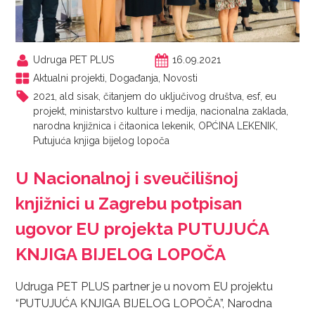
Udruga PET PLUS
16.09.2021
Aktualni projekti
,
Događanja
,
Novosti
2021
,
ald sisak
,
čitanjem do uključivog društva
,
esf
,
eu
projekt
,
ministarstvo kulture i medija
,
nacionalna zaklada
,
narodna knjižnica i čitaonica lekenik
,
OPĆINA LEKENIK
,
Putujuća knjiga bijelog lopoča
U Nacionalnoj i sveučilišnoj
knjižnici u Zagrebu potpisan
ugovor EU projekta PUTUJUĆA
KNJIGA BIJELOG LOPOČA
Udruga PET PLUS partner je u novom EU projektu
“PUTUJUĆA KNJIGA BIJELOG LOPOČA”, Narodna