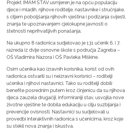
Projekt IMAM STAV usmjeren je na opću populaciju
djece i mladih, njihove roditelje, nastavnike i stručnjake,
s ciljem poboljšanja njihovih vještina i podizanja svijesti,
znanja te upoznavanjem cjelokupne javnosti o
štetnosti neprihvatljivih ponašanja.
Na ukupno 8 radionica sudjelovao je 131 učenik 6. i 7.
razreda iz dvije osnovne škole s područja Zagreba –
OŠ Vladimira Nazora i OŠ Pavleka Miškine.
Osim učenika kao izravnih korisnika, korist od ovih
radionica ostvarili su i neizravni korisnici – roditelji
učenika i njihovi nastavnici. Tako su roditelji dobili
benefite posrednim putem kroz činjenicu da su njihova
djeca zauzela drugačiji, informiraniji stav, usvojila nove
životne vještine te dobila edukaciju u cilju suzbijanja i
prevencije ovisnosti. Nastavnici su sudjelovali u
provedbi interaktivnih radionica s učenicima, kroz koje
su stekli nova znanja i iskustva.