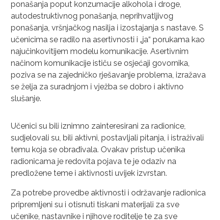
ponašanja poput konzumacije alkohola i droge,
autodestruktivnog ponašanja, neprihvatljivog
ponašanja, vršnjačkog nasilja i izostajanja s nastave. S
učenicima se radilo na asertivnosti i „ja“ porukama kao
najučinkovitijem modelu komunikacije. Asertivnim
načinom komunikacije ističu se osjećaji govornika,
poziva se na zajedničko rješavanje problema, izražava
se želja za suradnjom i vježba se dobro i aktivno
slušanje.
Učenici su bili iznimno zainteresirani za radionice,
sudjelovali su, bili aktivni, postavljali pitanja, i istraživali
temu koja se obrađivala. Ovakav pristup učenika
radionicama je redovita pojava te je odaziv na
predložene teme i aktivnosti uvijek izvrstan.
Za potrebe provedbe aktivnosti i održavanje radionica
pripremljeni su i otisnuti tiskani materijali za sve
učenike, nastavnike i njihove roditelje te za sve