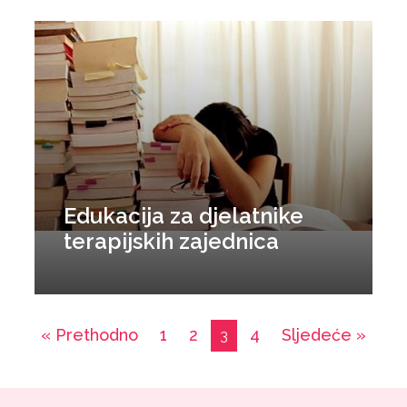
Edukacija za djelatnike
terapijskih zajednica
« Prethodno
1
2
4
Sljedeće »
3