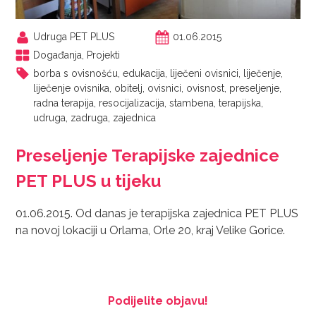
Udruga PET PLUS
01.06.2015
Događanja
,
Projekti
borba s ovisnošću
,
edukacija
,
liječeni ovisnici
,
liječenje
,
liječenje ovisnika
,
obitelj
,
ovisnici
,
ovisnost
,
preseljenje
,
radna terapija
,
resocijalizacija
,
stambena
,
terapijska
,
udruga
,
zadruga
,
zajednica
Preseljenje Terapijske zajednice
PET PLUS u tijeku
01.06.2015. Od danas je terapijska zajednica PET PLUS
na novoj lokaciji u Orlama, Orle 20, kraj Velike Gorice.
Podijelite objavu!