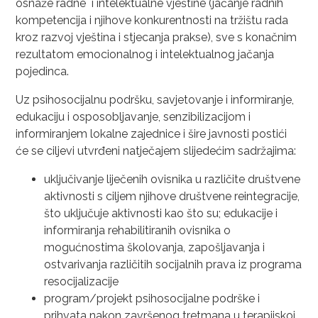
osnaže radne i intelektualne vještine (jačanje radnih
kompetencija i njihove konkurentnosti na tržištu rada
kroz razvoj vještina i stjecanja prakse), sve s konačnim
rezultatom emocionalnog i intelektualnog jačanja
pojedinca.
Uz psihosocijalnu podršku, savjetovanje i informiranje,
edukaciju i osposobljavanje, senzibilizacijom i
informiranjem lokalne zajednice i šire javnosti postići
će se ciljevi utvrđeni natječajem slijedećim sadržajima:
uključivanje liječenih ovisnika u različite društvene
aktivnosti s ciljem njihove društvene reintegracije,
što uključuje aktivnosti kao što su; edukacije i
informiranja rehabilitiranih ovisnika o
mogućnostima školovanja, zapošljavanja i
ostvarivanja različitih socijalnih prava iz programa
resocijalizacije
program/projekt psihosocijalne podrške i
prihvata nakon završenog tretmana u terapijskoj