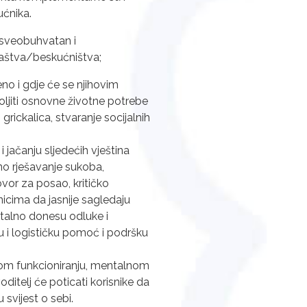
ućnika.
 sveobuhvatan i
maštva/beskućništva;
eno i gdje će se njihovim
oljiti osnovne životne potrebe
grickalica, stvaranje socijalnih
 i jačanju sljedećih vještina
lno rješavanje sukoba,
ovor za posao, kritičko
snicima da jasnije sagledaju
ostalno donesu odluke i
u i logističku pomoć i podršku
kovom funkcioniranju, mentalnom
ditelj će poticati korisnike da
 svijest o sebi.