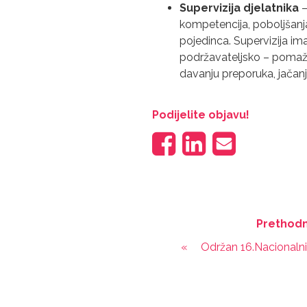
Supervizija djelatnika
–
kompetencija, poboljšanja 
pojedinca. Supervizija im
podržavateljsko – pomažuć
davanju preporuka, jačanj
Podijelite objavu!
Prethodn
«
Održan 16.Nacionalni