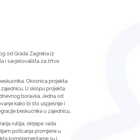
nog od Grada Zagreba iz
 i savjetovališta za žrtve
 beskućnika. Okosnica projekta
 zajednicu. U sklopu projekta
ika dnevnog boravka. Jedna od
ovanje kako bi što uspješnije i
ntegracije beskućnika u zajednicu.
nja rublja, okrjepe, rada
 ciljem poticanja promjene u
jekta komplementarne su i