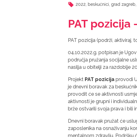
2022
,
beskućnici
,
grad zagreb
PAT pozicija –
PAT pozicija (podrži, aktiviraj, to
04.10.2022.g. potpisan je Ugo
područja pružanja socijalne us
nasilja u obitelji za razdoblje 
Projekt
PAT pozicija
provodi Ud
je dnevni boravak za beskućnike
provodit će se aktivnosti usmje
aktivnosti je grupni i individual
brže ostvarili svoja prava i bili
Dnevni boravak pružat će uslug
zaposlenika na osnaživanju kori
mentalnom zdravlju. Podršku će