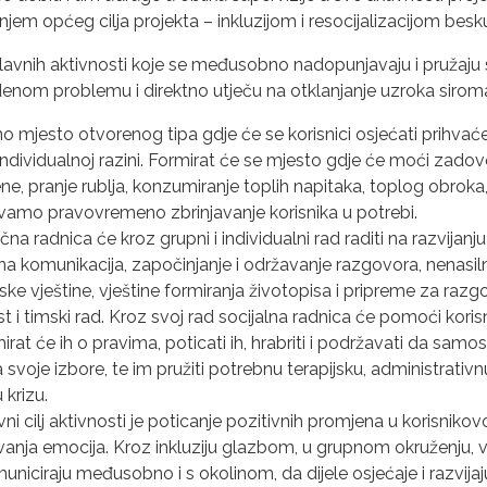
em općeg cilja projekta – inkluzijom i resocijalizacijom besk
glavnih aktivnosti koje se međusobno nadopunjavaju i pružaju
edenom problemu i direktno utječu na otklanjanje uzroka siro
no mjesto otvorenog tipa gdje će se korisnici osjećati prihvać
ndividualnoj razini. Formirat će se mjesto gdje će moći zadov
e, pranje rublja, konzumiranje toplih napitaka, toplog obroka, 
vamo pravovremeno zbrinjavanje korisnika u potrebi.
čna radnica će kroz grupni i individualni rad raditi na razvijanju
ivna komunikacija, započinjanje i održavanje razgovora, nenasi
ke vještine, vještine formiranja životopisa i pripreme za razg
ost i timski rad. Kroz svoj rad socijalna radnica će pomoći kori
irat će ih o pravima, poticati ih, hrabriti i podržavati da sam
oje izbore, te im pružiti potrebnu terapijsku, administrativn
 krizu.
vni cilj aktivnosti je poticanje pozitivnih promjena u korisni
avanja emocija. Kroz inkluziju glazbom, u grupnom okruženju, vo
niciraju međusobno i s okolinom, da dijele osjećaje i razvijaju