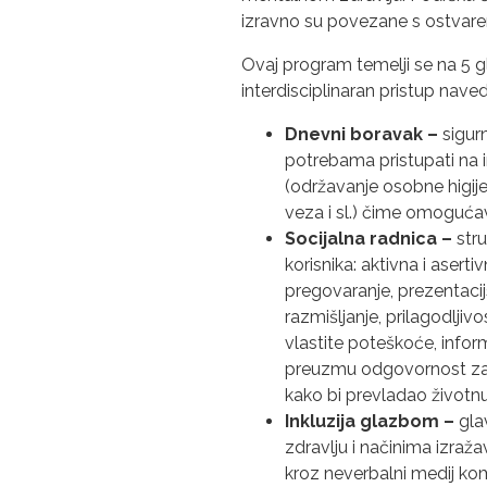
izravno su povezane s ostvarenj
Ovaj program temelji se na 5 
interdisciplinaran pristup nav
Dnevni boravak –
sigur
potrebama pristupati na i
(održavanje osobne higijen
veza i sl.) čime omoguća
Socijalna radnica –
stru
korisnika: aktivna i asert
pregovaranje, prezentacijs
razmišljanje, prilagodljiv
vlastite poteškoće, inform
preuzmu odgovornost za sv
kako bi prevladao životnu
Inkluzija glazbom –
gla
zdravlju i načinima izraž
kroz neverbalni medij komu