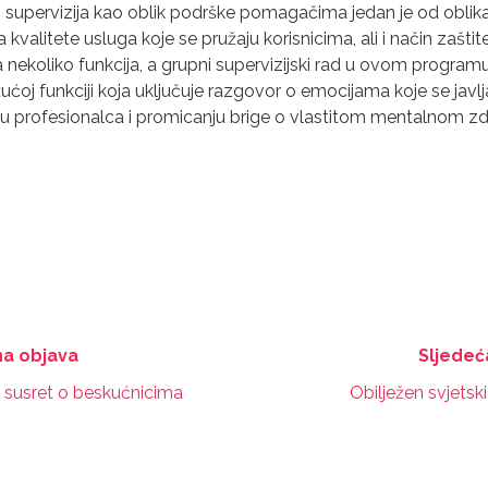
 supervizija kao oblik podrške pomagačima jedan je od oblika
kvalitete usluga koje se pružaju korisnicima, ali i način zašt
a nekoliko funkcija, a grupni supervizijski rad u ovom programu
oj funkciji koja uključuje razgovor o emocijama koje se javlja
u profesionalca i promicanju brige o vlastitom mentalnom zdr
a objava
Sljedeć
 susret o beskućnicima
Obilježen svjetsk