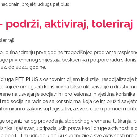
,
nacionalni projekt
,
udruga pet plus
 podrži, aktiviraj, toleriraj
leriraj)
vor o financiranju prve godine trogodišnjeg programa raspisa
luge privremenog smještaja beskućnika i potpore radu skloništa
2022. do 2024. godine.
ruga PET PLUS s osnovnim ciljem inkluzije i resocijalizacije
 koji će omogućiti korisnicima lakše uključivanje u društvenu
rene na usvajanje socijalnih i profesionalnih vještina korisn
ni rad socijalne radnice sa korisnicima, koja će im pružiti savjet
 informirani o zakonskoj legislativi, a sve s ciljem pomoći i rei
e organiziranog provođenja slobodnog vremena, tuširanja, pra
snika i rješavanju pripadajućih prava kao i druge aktivnosti s
 dobiti i tim udruge u obliku supervizije a sve aktivnosti pro