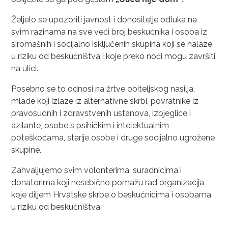
Željelo se upozoriti javnost i donositelje odluka na
svim razinama na sve veći broj beskućnika i osoba iz
siromašnih i socijalno isključenih skupina koji se nalaze
u riziku od beskućništva i koje preko noći mogu završiti
na ulici.
Posebno se to odnosi na žrtve obiteljskog nasilja,
mlade koji izlaze iz alternativne skrbi, povratnike iz
pravosudnih i zdravstvenih ustanova, izbjeglice i
azilante, osobe s psihičkim i intelektualnim
poteškoćama, starije osobe i druge socijalno ugrožene
skupine.
Zahvaljujemo svim volonterima, suradnicima i
donatorima koji nesebično pomažu rad organizacija
koje diljem Hrvatske skrbe o beskućnicima i osobama
u riziku od beskućništva.