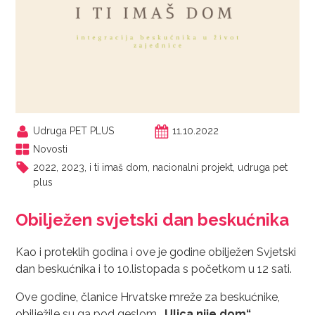
Udruga PET PLUS
11.10.2022
Novosti
2022
,
2023
,
i ti imaš dom
,
nacionalni projekt
,
udruga pet
plus
Obilježen svjetski dan beskućnika
Kao i proteklih godina i ove je godine obilježen Svjetski
dan beskućnika i to 10.listopada s početkom u 12 sati.
Ove godine, članice Hrvatske mreže za beskućnike,
obilježile su ga pod geslom
„Ulica nije dom“
.