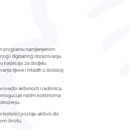
skom programu namijenjenom
ivnog i digitalnog obrazovanja,
ru natječaja za dodjelu
anja djece i mladih u školskoj
rovedbi aktivnosti i radionica,
tu omogućuje našim korisnicima
 okruženju.
 korisnici postaju aktivni dio
nom životu.