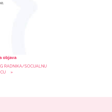
ne.
a objava
G RADNIKA/SOCIJALNU
ICU
»