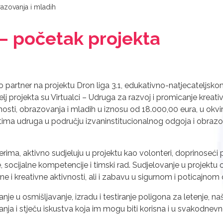
razovanja i mladih
 – početak projekta
 partner na projektu Dron liga 3.1, edukativno-natjecatelj
elj projekta su Virtualci – Udruga za razvoj i promicanje kreat
nosti, obrazovanja i mladih u iznosu od 18.000,00 eura, u okvi
ima udruga u području izvaninstitucionalnog odgoja i obrazov
erima, aktivno sudjeluju u projektu kao volonteri, doprinoseći p
ne, socijalne kompetencije i timski rad. Sudjelovanje u projek
vne i kreativne aktivnosti, ali i zabavu u sigurnom i poticajnom
nje u osmišljavanje, izradu i testiranje poligona za letenje, naši
anja i stječu iskustva koja im mogu biti korisna i u svakodnev