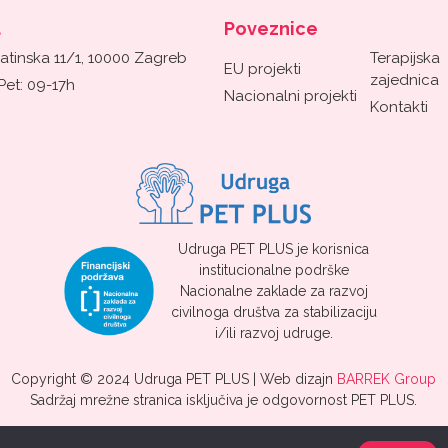
a
Poveznice
atinska 11/1, 10000 Zagreb
Terapijska
EU projekti
zajednica
Pet: 09-17h
Nacionalni projekti
Kontakti
Udruga PET PLUS je korisnica
institucionalne podrške
Nacionalne zaklade za razvoj
civilnoga društva za stabilizaciju
i/ili razvoj udruge.
Copyright © 2024 Udruga PET PLUS | Web dizajn
BARREK Group
Sadržaj mrežne stranica isključiva je odgovornost PET PLUS.