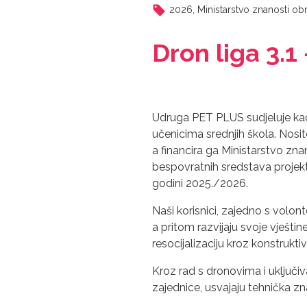
2026
,
Ministarstvo znanosti ob
Dron liga 3.1
Udruga PET PLUS sudjeluje kao
učenicima srednjih škola. Nosit
a financira ga Ministarstvo zna
bespovratnih sredstava projekt
godini 2025./2026.
Naši korisnici, zajedno s volont
a pritom razvijaju svoje vješti
resocijalizaciju kroz konstrukti
Kroz rad s dronovima i uključiva
zajednice, usvajaju tehnička zn