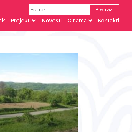
Pretraži:
ak
Projekti
Novosti
O nama
Kontakti