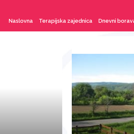
Naslovna
Terapijska zajednica
Dnevni borav