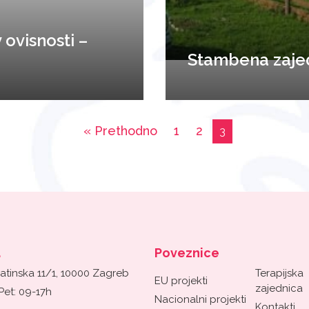
ovisnosti –
Stambena zaje
« Prethodno
1
2
3
a
Poveznice
atinska 11/1, 10000 Zagreb
Terapijska
EU projekti
zajednica
Pet: 09-17h
Nacionalni projekti
Kontakti