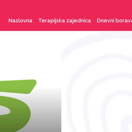
Naslovna
Terapijska zajednica
Dnevni borav