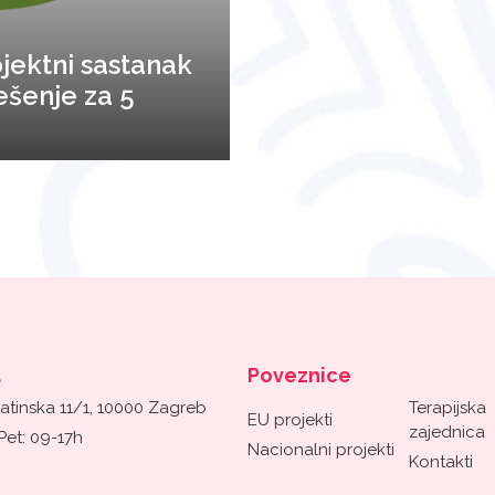
jektni sastanak
ešenje za 5
a
Poveznice
atinska 11/1, 10000 Zagreb
Terapijska
EU projekti
zajednica
Pet: 09-17h
Nacionalni projekti
Kontakti