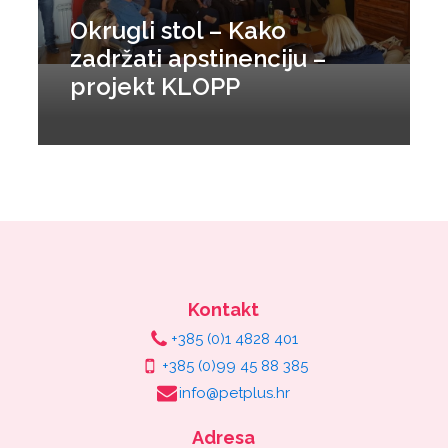
Okrugli stol – Kako
zadržati apstinenciju –
projekt KLOPP
Kontakt
+385 (0)1 4828 401
+385 (0)99 45 88 385
info@petplus.hr
Adresa