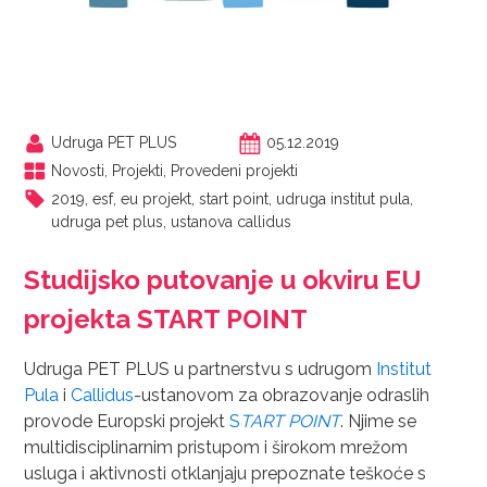
Udruga PET PLUS
05.12.2019
Novosti
,
Projekti
,
Provedeni projekti
2019
,
esf
,
eu projekt
,
start point
,
udruga institut pula
,
udruga pet plus
,
ustanova callidus
Studijsko putovanje u okviru EU
projekta START POINT
Udruga PET PLUS u partnerstvu s udrugom
Institut
Pula
i
Callidus
-ustanovom za obrazovanje odraslih
provode Europski projekt
S
TART POINT
. Njime se
multidisciplinarnim pristupom i širokom mrežom
usluga i aktivnosti otklanjaju prepoznate teškoće s