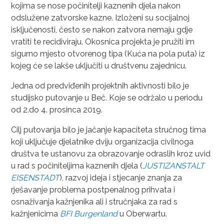
kojima se nose počinitelji kaznenih djela nakon
odslužene zatvorske kazne. Izloženi su socijalnoj
isključenosti, često se nakon zatvora nemaju gdje
vratiti te recidiviraju. Okosnica projekta je pružiti im
sigurno mjesto otvorenog tipa (Kuća na pola puta) iz
kojeg će se lakše uključiti u društvenu zajednicu.
Jedna od predviđenih projektnih aktivnosti bilo je
studijsko putovanje u Beč. Koje se održalo u periodu
od 2.do 4. prosinca 2019.
Cilj putovanja bilo je jačanje kapaciteta stručnog tima
koji uključuje djelatnike dviju organizacija civilnoga
društva te ustanovu za obrazovanje odraslih kroz uvid
u rad s počiniteljima kaznenih djela (
JUSTIZANSTALT
EISENSTADT
), razvoj ideja i stjecanje znanja za
rješavanje problema postpenalnog prihvata i
osnaživanja kažnjenika ali i stručnjaka za rad s
kažnjenicima
BFI Burgenland
u Oberwartu.