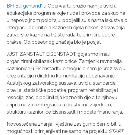
BFI Burgenland
“ u Oberwartu pružio nam je uvid u
edukacijske programe koje nude i provode za skupine
u nepovoljnom položaju, podijelili su s nama iskustva o
integraciji počinitelja kaznenih djela nakon izdržavanja
zatvorske kazne na tržište rada te primjere dobre
prakse. Od posebnog značaja bio je posjet
JUSTIZANSTALT EISENSTADT gdje smo imali
organizirani obilazak kaznionice. Zamjenik ravnatelja
kaznionice u Eisenstadtu omogućio nam je kroz svoju
prezentaciju i direktnu komunikaciju upoznavanje
Austrijskog zatvorskog sustava, uvid u standarde,
pravila, statističke podatke, program rehabilitacije i
resocijalizacije počinitelja kaznenih djela te njihovu
pripremu za reintegraciju u društvenu zajednicu,
strukturu kaznionice Eisenstadt i modele financiranja.
Novostečena znanja i vještine zasigurno ćemo biti u
mogućnosti primjenjivati ne samo na projektu
START