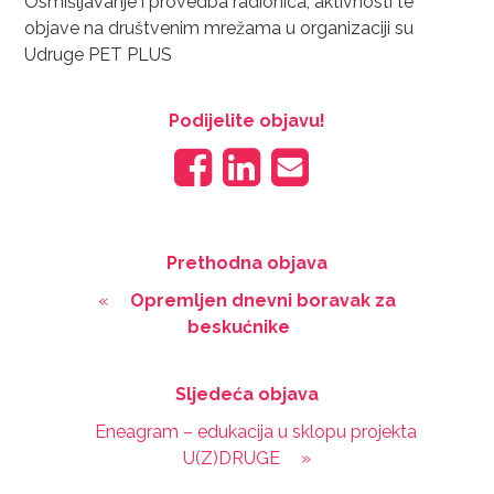
Osmišljavanje i provedba radionica, aktivnosti te
objave na društvenim mrežama u organizaciji su
Udruge PET PLUS
Podijelite objavu!
Prethodna objava
«
Opremljen dnevni boravak za
beskućnike
Sljedeća objava
Eneagram – edukacija u sklopu projekta
U(Z)DRUGE
»