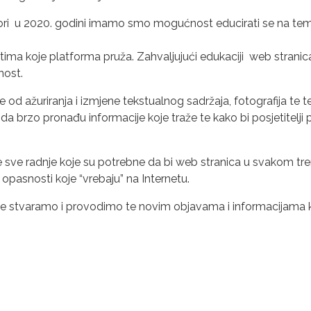
tpori u 2020. godini imamo smo mogućnost educirati se na tem
a koje platforma pruža. Zahvaljujući edukaciji web stranica
nost.
 od ažuriranja i izmjene tekstualnog sadržaja, fotografija te 
a brzo pronađu informacije koje traže te kako bi posjetitelji po
 sve radnje koje su potrebne da bi web stranica u svakom tren
opasnosti koje “vrebaju” na Internetu.
e stvaramo i provodimo te novim objavama i informacijama koj