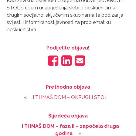
Kao završna aktivnost programa održan je OKRUGLI
STOL s ciljem unaprjeđenja skrbi o beskućnicima i
drugim socijalno isključenim skupinama te podizanja
svijesti i informiranost javnosti za problematiku
beskućništva.
Podijelite objavu!
Prethodna objava
«
I TI IMAŠ DOM – OKRUGLI STOL
Sljedeća objava
I TI IMAŠ DOM – faza II – započela druga
godina
»