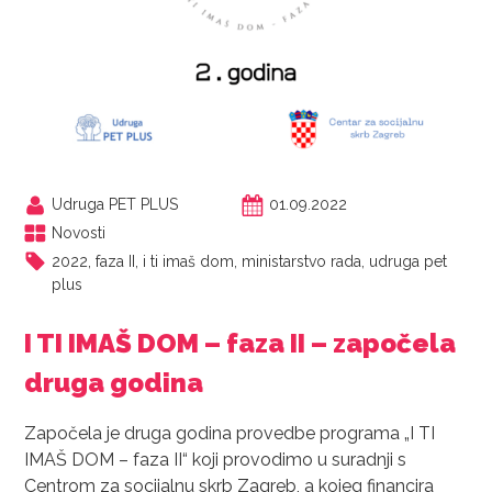
Udruga PET PLUS
01.09.2022
Novosti
2022
,
faza II
,
i ti imaš dom
,
ministarstvo rada
,
udruga pet
plus
I TI IMAŠ DOM – faza II – započela
druga godina
Započela je druga godina provedbe programa „I TI
IMAŠ DOM – faza II“ koji provodimo u suradnji s
Centrom za socijalnu skrb Zagreb, a kojeg financira