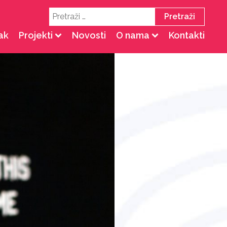
Pretraži:
ak
Projekti
Novosti
O nama
Kontakti