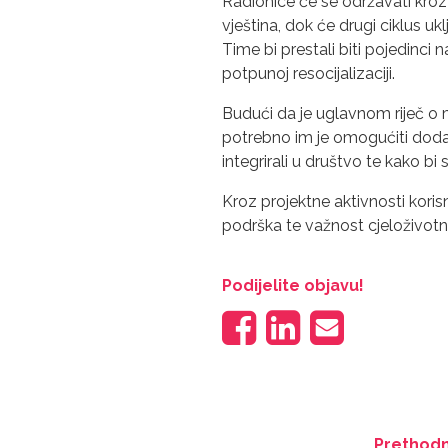
Radionice će se održavati kroz 5
vještina, dok će drugi ciklus u
Time bi prestali biti pojedinci 
potpunoj resocijalizaciji.
Budući da je uglavnom riječ o
potrebno im je omogućiti dodatn
integrirali u društvo te kako bi 
Kroz projektne aktivnosti koris
podrška te važnost cjeloživotn
Podijelite objavu!
Prethodn