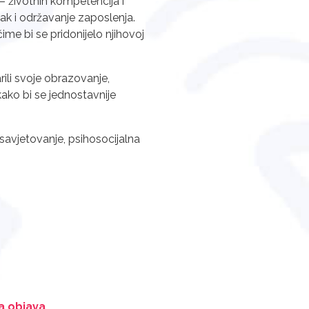
 – životnih kompetencija i
zak i održavanje zaposlenja.
ime bi se pridonijelo njihovoj
li svoje obrazovanje,
kako bi se jednostavnije
 savjetovanje, psihosocijalna
a objava