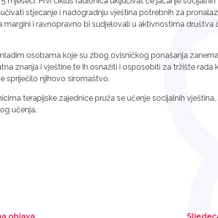
 mjeseci. Prvi ciklus radionica uključivat će jačanje socijalnih
ključivati stjecanje i nadogradnju vještina potrebnih za pronala
na margini i ravnopravno bi sudjelovali u aktivnostima društva č
 mladim osobama koje su zbog ovisničkog ponašanja zanemari
a znanja i vještine te ih osnažiti i osposobiti za tržište rada 
se spriječilo njihovo siromaštvo.
nicima terapijske zajednice pruža se učenje socijalnih vještina,
og učenja.
a objava
Sljedeć