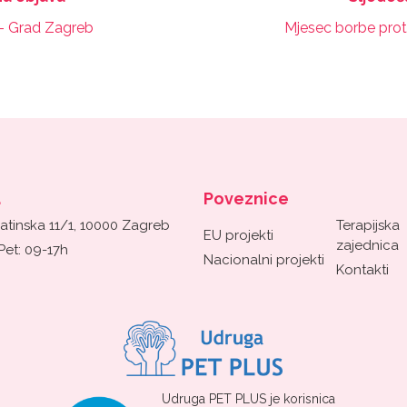
 – Grad Zagreb
Mjesec borbe prot
a
Poveznice
atinska 11/1, 10000 Zagreb
Terapijska
EU projekti
zajednica
Pet: 09-17h
Nacionalni projekti
Kontakti
Udruga PET PLUS je korisnica