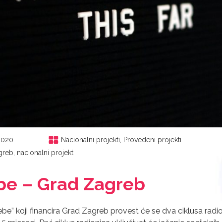
.2020
Nacionalni projekti
,
Provedeni projekti
greb
,
nacionalni projekt
be – Grad Zagreb
be” koji financira Grad Zagreb provest će se dva ciklusa radion