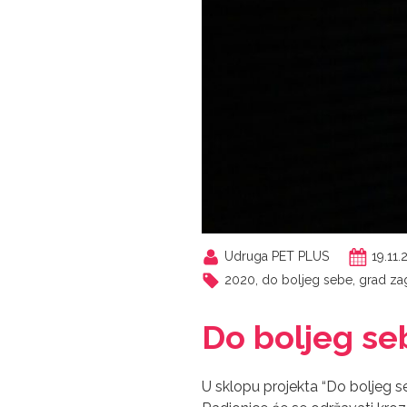
Udruga PET PLUS
19.11
2020
,
do boljeg sebe
,
grad za
Do boljeg se
U sklopu projekta “Do boljeg se