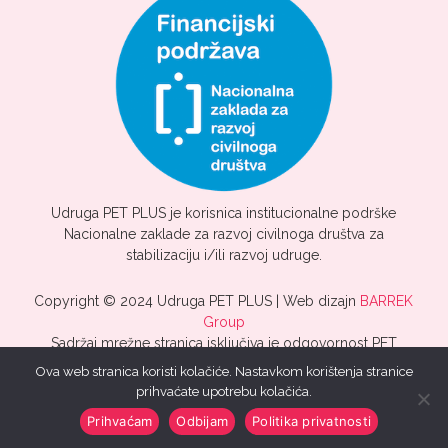
Udruga PET PLUS je korisnica institucionalne podrške
Nacionalne zaklade za razvoj civilnoga društva za
stabilizaciju i/ili razvoj udruge.
Copyright © 2024 Udruga PET PLUS | Web dizajn
BARREK
Group
Sadržaj mrežne stranica isključiva je odgovornost PET
PLUS.
Ova web stranica koristi kolačiće. Nastavkom korištenja stranice
prihvaćate upotrebu kolačića.
Prihvaćam
Odbijam
Politika privatnosti