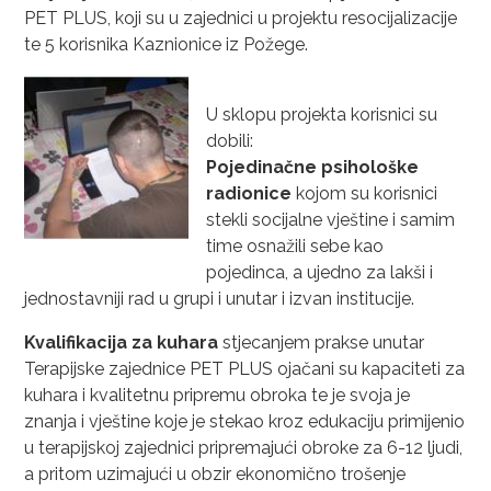
PET PLUS, koji su u zajednici u projektu resocijalizacije
te 5 korisnika Kaznionice iz Požege.
U sklopu projekta korisnici su
dobili:
Pojedinačne
psihološke
radionice
kojom su korisnici
stekli socijalne vještine i samim
time osnažili sebe kao
pojedinca, a ujedno za lakši i
jednostavniji rad u grupi i unutar i izvan institucije.
Kvalifikacija za kuhara
stjecanjem prakse unutar
Terapijske zajednice PET PLUS ojačani su kapaciteti za
kuhara i kvalitetnu pripremu obroka te je svoja je
znanja i vještine koje je stekao kroz edukaciju primijenio
u terapijskoj zajednici pripremajući obroke za 6-12 ljudi,
a pritom uzimajući u obzir ekonomično trošenje