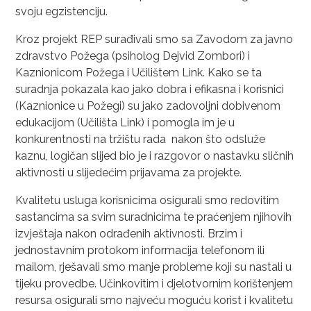
svoju egzistenciju.
Kroz projekt REP surađivali smo sa Zavodom za javno
zdravstvo Požega (psiholog Dejvid Zombori) i
Kaznionicom Požega i Učilištem Link. Kako se ta
suradnja pokazala kao jako dobra i efikasna i korisnici
(Kaznionice u Požegi) su jako zadovoljni dobivenom
edukacijom (Učilišta Link) i pomogla im je u
konkurentnosti na tržištu rada nakon što odsluže
kaznu, logičan slijed bio je i razgovor o nastavku sličnih
aktivnosti u slijedećim prijavama za projekte.
Kvalitetu usluga korisnicima osigurali smo redovitim
sastancima sa svim suradnicima te praćenjem njihovih
izvještaja nakon odrađenih aktivnosti. Brzim i
jednostavnim protokom informacija telefonom ili
mailom, rješavali smo manje probleme koji su nastali u
tijeku provedbe. Učinkovitim i djelotvornim korištenjem
resursa osigurali smo najveću moguću korist i kvalitetu