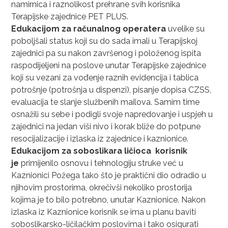
namirnica i raznolikost prehrane svih korisnika
Terapijske zajednice PET PLUS.
Edukacijom za računalnog operatera
uvelike su
poboljšali status koji su do sada imali u Terapijskoj
zajednici pa su nakon završenog i položenog ispita
raspodijeljeni na poslove unutar Terapijske zajednice
koji su vezani za vođenje raznih evidencija i tablica
potrošnje (potrošnja u dispenzi), pisanje dopisa CZSS,
evaluacija te slanje službenih mailova. Samim time
osnažili su sebe i podigli svoje napredovanje i uspjeh u
zajednici na jedan viši nivo i korak bliže do potpune
resocijalizacije i izlaska iz zajednice i kaznionice.
Edukacijom za soboslikara ličioca korisnik
je
primijenilo osnovu i tehnologiju struke već u
Kaznionici Požega tako što je praktični dio odradio u
njihovim prostorima, okrečivši nekoliko prostorija
kojima je to bilo potrebno, unutar Kaznionice. Nakon
izlaska iz Kaznionice korisnik se ima u planu baviti
soboslikarsko-ličilačkim poslovima i tako osigurati