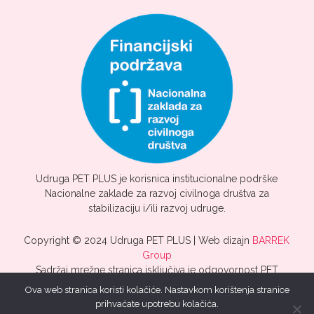
Udruga PET PLUS je korisnica institucionalne podrške
Nacionalne zaklade za razvoj civilnoga društva za
stabilizaciju i/ili razvoj udruge.
Copyright © 2024 Udruga PET PLUS | Web dizajn
BARREK
Group
Sadržaj mrežne stranica isključiva je odgovornost PET
PLUS.
Ova web stranica koristi kolačiće. Nastavkom korištenja stranice
prihvaćate upotrebu kolačića.