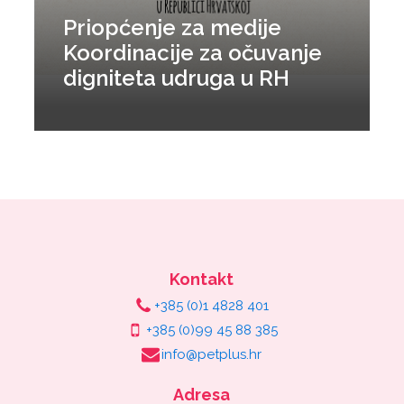
Priopćenje za medije
Koordinacije za očuvanje
digniteta udruga u RH
Kontakt
+385 (0)1 4828 401
+385 (0)99 45 88 385
info@petplus.hr
Adresa