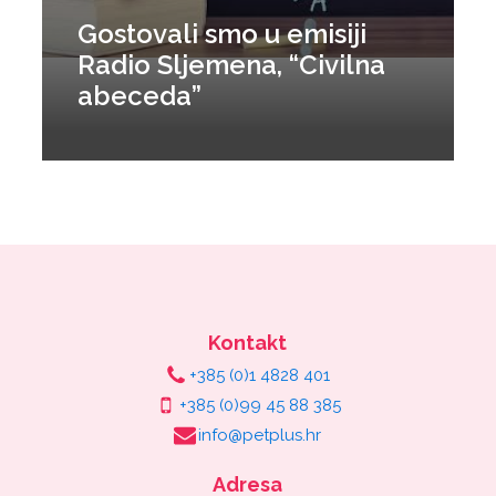
Gostovali smo u emisiji
Radio Sljemena, “Civilna
abeceda”
Kontakt
+385 (0)1 4828 401
+385 (0)99 45 88 385
info@petplus.hr
Adresa