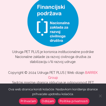
Udruga PET PLUS je korisnica institucionalne podrške
Nacionalne zaklade za razvoj civilnoga društva za
stabilizaciju i/ili razvoj udruge.
Copyright © 2024 Udruga PET PLUS | Web dizajn
BARREK
Group
Sadržaj mrežne stranica isključiva je odgovornost PET
PLUS.
Ova web stranica koristi kolačiće. Nastavkom korištenja stranice
prihvaćate upotrebu kolačića.
Prihvaćam
Odbijam
Politika privatnosti