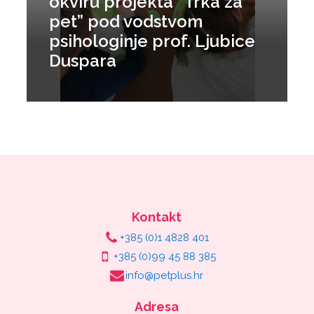
okviru projekta “Trka za
pet” pod vodstvom
psihologinje prof. Ljubice
Duspara
Kontakt
+385 (0)1 4828 401
+385 (0)99 45 88 385
info@petplus.hr
Adresa