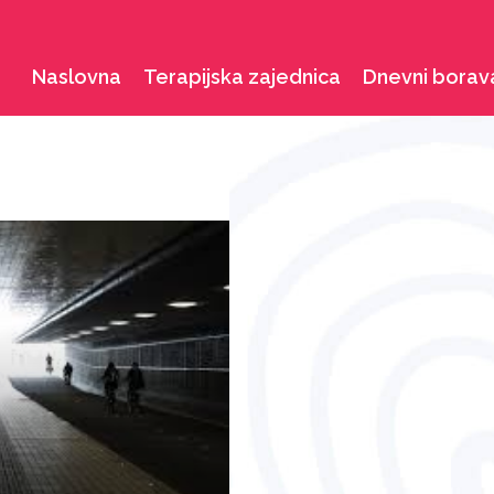
Naslovna
Terapijska zajednica
Dnevni borav