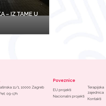
A – IZ TAME U
a
Poveznice
atinska 11/1, 10000 Zagreb
Terapijska
EU projekti
zajednica
Pet: 09-17h
Nacionalni projekti
Kontakti