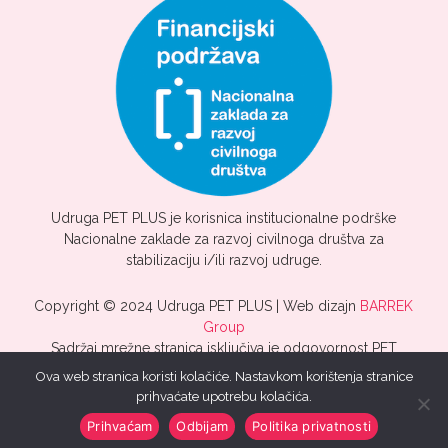
Udruga PET PLUS je korisnica institucionalne podrške
Nacionalne zaklade za razvoj civilnoga društva za
stabilizaciju i/ili razvoj udruge.
Copyright © 2024 Udruga PET PLUS | Web dizajn
BARREK
Group
Sadržaj mrežne stranica isključiva je odgovornost PET
PLUS.
Ova web stranica koristi kolačiće. Nastavkom korištenja stranice
prihvaćate upotrebu kolačića.
Prihvaćam
Odbijam
Politika privatnosti