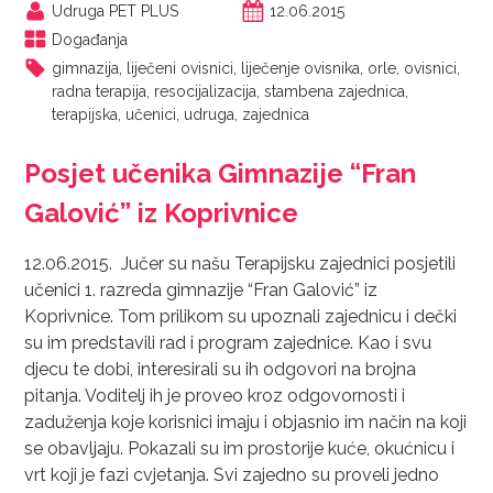
Udruga PET PLUS
12.06.2015
Događanja
gimnazija
,
liječeni ovisnici
,
liječenje ovisnika
,
orle
,
ovisnici
,
radna terapija
,
resocijalizacija
,
stambena zajednica
,
terapijska
,
učenici
,
udruga
,
zajednica
Posjet učenika Gimnazije “Fran
Galović” iz Koprivnice
12.06.2015. Jučer su našu Terapijsku zajednici posjetili
učenici 1. razreda gimnazije “Fran Galović” iz
Koprivnice. Tom prilikom su upoznali zajednicu i dečki
su im predstavili rad i program zajednice. Kao i svu
djecu te dobi, interesirali su ih odgovori na brojna
pitanja. Voditelj ih je proveo kroz odgovornosti i
zaduženja koje korisnici imaju i objasnio im način na koji
se obavljaju. Pokazali su im prostorije kuće, okućnicu i
vrt koji je fazi cvjetanja. Svi zajedno su proveli jedno