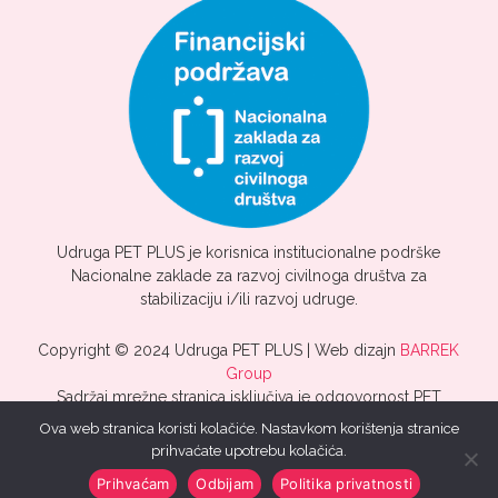
Udruga PET PLUS je korisnica institucionalne podrške
Nacionalne zaklade za razvoj civilnoga društva za
stabilizaciju i/ili razvoj udruge.
Copyright © 2024 Udruga PET PLUS | Web dizajn
BARREK
Group
Sadržaj mrežne stranica isključiva je odgovornost PET
PLUS.
Ova web stranica koristi kolačiće. Nastavkom korištenja stranice
prihvaćate upotrebu kolačića.
Prihvaćam
Odbijam
Politika privatnosti