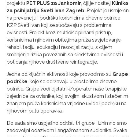
projektu
PET PLUS za Jankomir
, čiji je nositelj
Klinika
za psihijatriju Sveti Ivan Zagreb
. Projekt je usmjeren
na prevenciju i podršku korisnicima dnevne bolnice
KZP Sveti Ivan koji se suočavaju s problemima
ovisnosti. Projekt kroz multidisciplinarni pristup,
korisnicima i njihovim obiteljima pruža savjetovanje,
rehabilitaciju, edukaciju i resocijalizaciju, s ciljem
smanjenja rizika povezanih sa sredstvima ovisnosti i
poticanja njihove društvene reintegracije.
Jedna od ključnih aktivnosti koje provodimo su
Grupe
podrške
, koje se održavaju u prostorima dnevne
bolnice. Grupe vodi djelatnik/operater naše terapijske
zajednice za ovisnike, koji svojim iskustvom i stečenim
znanjem pruža korisnicima vrijedne uvide i podršku na
njihovom putu oporavka.
Do sada smo uspješno održali tri grupe i iznimno smo
zadovoljni odazivom i angažmanom sudionika. Svaka