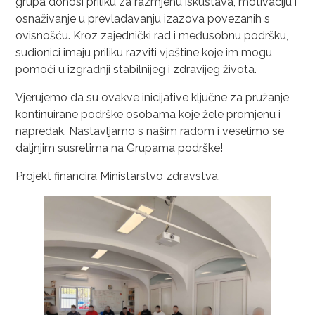
grupa donosi priliku za razmjenu iskustava, motivaciju i
osnaživanje u prevladavanju izazova povezanih s
ovisnošću. Kroz zajednički rad i međusobnu podršku,
sudionici imaju priliku razviti vještine koje im mogu
pomoći u izgradnji stabilnijeg i zdravijeg života.
Vjerujemo da su ovakve inicijative ključne za pružanje
kontinuirane podrške osobama koje žele promjenu i
napredak. Nastavljamo s našim radom i veselimo se
daljnjim susretima na Grupama podrške!
Projekt financira Ministarstvo zdravstva.