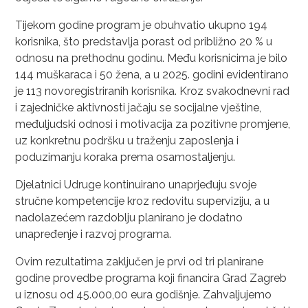
Tijekom godine program je obuhvatio ukupno 194
korisnika, što predstavlja porast od približno 20 % u
odnosu na prethodnu godinu. Među korisnicima je bilo
144 muškaraca i 50 žena, a u 2025. godini evidentirano
je 113 novoregistriranih korisnika. Kroz svakodnevni rad
i zajedničke aktivnosti jačaju se socijalne vještine,
međuljudski odnosi i motivacija za pozitivne promjene,
uz konkretnu podršku u traženju zaposlenja i
poduzimanju koraka prema osamostaljenju.
Djelatnici Udruge kontinuirano unaprjeđuju svoje
stručne kompetencije kroz redovitu superviziju, a u
nadolazećem razdoblju planirano je dodatno
unapređenje i razvoj programa.
Ovim rezultatima zaključen je prvi od tri planirane
godine provedbe programa koji financira Grad Zagreb
u iznosu od 45.000,00 eura godišnje. Zahvaljujemo