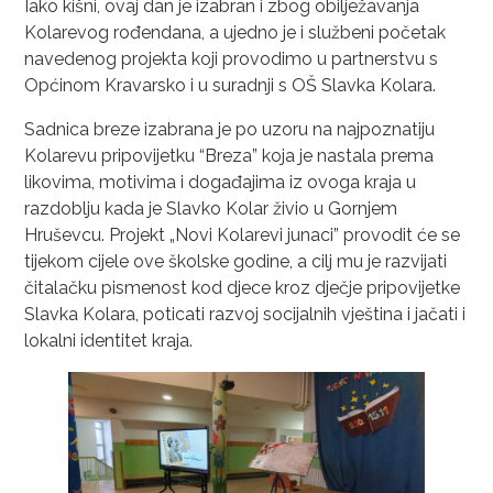
Iako kišni, ovaj dan je izabran i zbog obilježavanja
Kolarevog rođendana, a ujedno je i službeni početak
navedenog projekta koji provodimo u partnerstvu s
Općinom Kravarsko i u suradnji s OŠ Slavka Kolara.
Sadnica breze izabrana je po uzoru na najpoznatiju
Kolarevu pripovijetku “Breza” koja je nastala prema
likovima, motivima i događajima iz ovoga kraja u
razdoblju kada je Slavko Kolar živio u Gornjem
Hruševcu. Projekt „Novi Kolarevi junaci” provodit će se
tijekom cijele ove školske godine, a cilj mu je razvijati
čitalačku pismenost kod djece kroz dječje pripovijetke
Slavka Kolara, poticati razvoj socijalnih vještina i jačati i
lokalni identitet kraja.