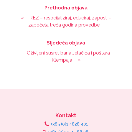
Prethodna objava
«
REZ – resocijaliziraj, educiraj, zaposli –
započela treća godina provedbe
Sljedeća objava
Oživljeni susret bana Jelačića i poštara
Klempaja
»
Kontakt
+385 (0)1 4828 401
+385 (0)99 45 88 385