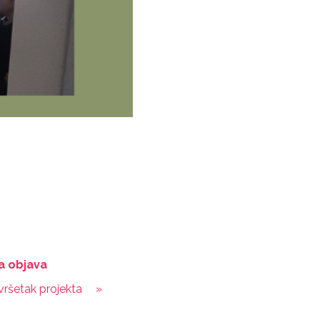
a objava
šetak projekta
»