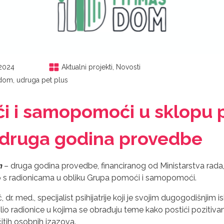
.2024
Aktualni projekti
,
Novosti
š dom
,
udruga pet plus
 i samopomoći u sklopu pr
 druga godina provedbe
m
– druga godina provedbe, financiranog od Ministarstva rada, 
smo s radionicama u obliku Grupa pomoći i samopomoći.
lić, dr. med., specijalist psihijatrije koji je svojim dugogodišnjim
io radionice u kojima se obrađuju teme kako postići pozitiv
itih osobnih izazova.