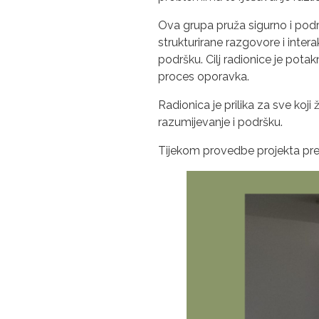
Ova grupa pruža sigurno i podr
strukturirane razgovore i inte
podršku. Cilj radionice je potak
proces oporavka.
Radionica je prilika za sve koj
razumijevanje i podršku.
Tijekom provedbe projekta pre