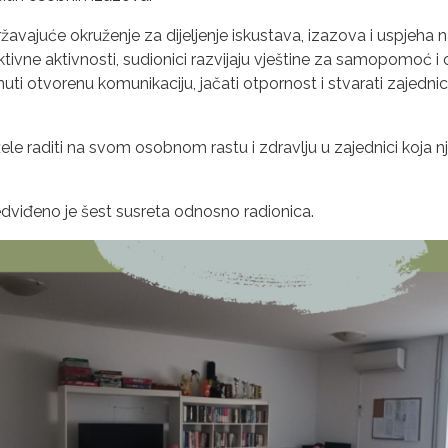
žavajuće okruženje za dijeljenje iskustava, izazova i uspjeha
raktivne aktivnosti, sudionici razvijaju vještine za samopomoć
nuti otvorenu komunikaciju, jačati otpornost i stvarati zajedni
i žele raditi na svom osobnom rastu i zdravlju u zajednici koj
dviđeno je šest susreta odnosno radionica.