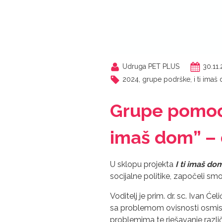
Udruga PET PLUS
30.11
2024
,
grupe podrške
,
i ti ima
Grupe pomoći
imaš dom” –
U sklopu projekta
I ti imaš do
socijalne politike, započeli 
Voditelj je prim. dr. sc. Ivan Će
sa problemom ovisnosti osmisl
problemima te rješavanje različ