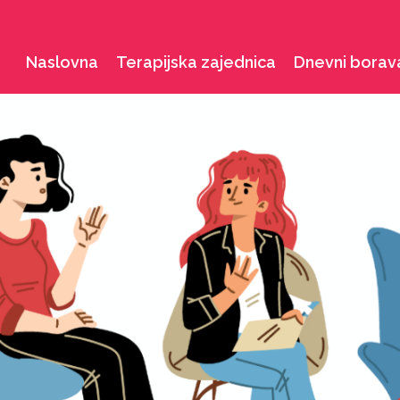
Naslovna
Terapijska zajednica
Dnevni borav