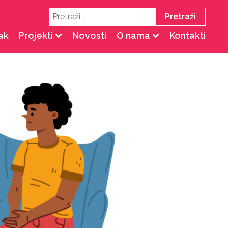
Pretraži:
ak
Projekti
Novosti
O nama
Kontakti