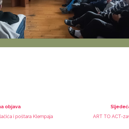
a objava
Sljedeć
elačića i poštara Klempaja
ART TO ACT-zavr