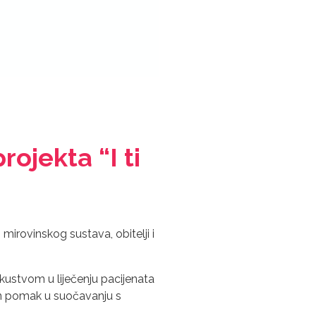
ojekta “I ti
mirovinskog sustava, obitelji i
 iskustvom u liječenju pacijenata
an pomak u suočavanju s