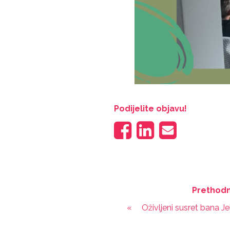
Podijelite objavu!
Prethodn
«
Oživljeni susret bana J