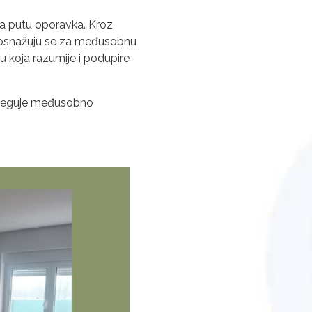
 na putu oporavka. Kroz
 i osnažuju se za međusobnu
cu koja razumije i podupire
a njeguje međusobno