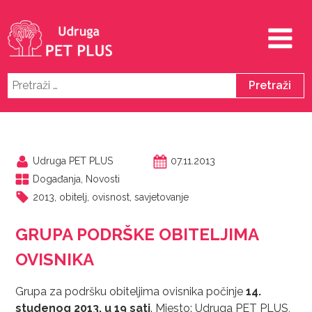
Pretraži:
Udruga PET PLUS
07.11.2013
Događanja
,
Novosti
2013
,
obitelj
,
ovisnost
,
savjetovanje
GRUPA PODRŠKE OBITELJIMA
OVISNIKA
Grupa za podršku obiteljima ovisnika počinje
14.
studenog 2013. u 19 sati
. Mjesto: Udruga PET PLUS,