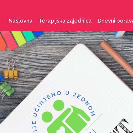
Naslovna
Terapijska zajednica
Dnevni borav