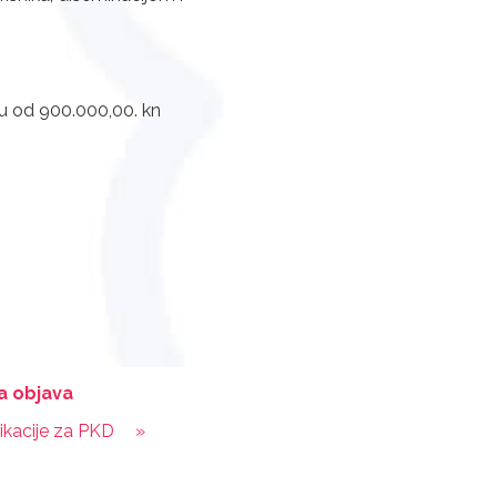
su od 900.000,00. kn
a objava
kacije za PKD
»