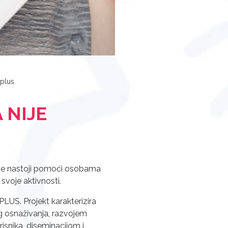
 plus
 NIJE
se nastoji pomoći osobama
svoje aktivnosti.
PLUS. Projekt karakterizira
og osnaživanja, razvojem
isnika, diseminacijom i