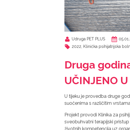
Udruga PET PLUS
05.01
2022
,
Klinička psihijatrijska bo
Druga godina
UČINJENO U
U tijeku je provedba druge 
suočenima s različitim vrstama
Projekt provodi Klinika za psih
sveobuhvatni terapijski pristup
životnih kompetencija uz organ