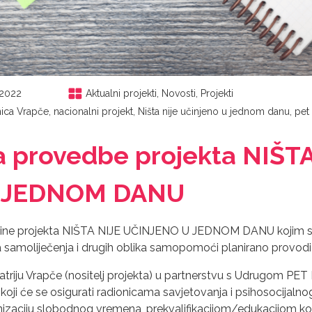
.2022
Aktualni projekti
,
Novosti
,
Projekti
lnica Vrapče
,
nacionalni projekt
,
Ništa nije učinjeno u jednom danu
,
pet
 provedbe projekta NIŠTA
 JEDNOM DANU
godine projekta NIŠTA NIJE UČINJENO U JEDNOM DANU kojim 
 samoliječenja i drugih oblika samopomoći planirano provodi 
ijatriju Vrapče (nositelj projekta) u partnerstvu s Udrugom PET 
 koji će se osigurati radionicama savjetovanja i psihosocijaln
izaciju slobodnog vremena, prekvalifikacijom/edukacijom kor