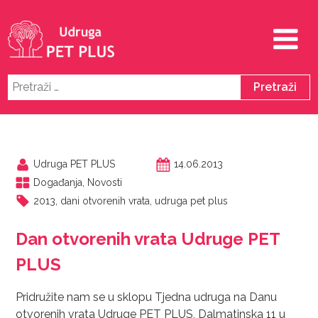
Pretraži:
Udruga PET PLUS
14.06.2013
Događanja
,
Novosti
2013
,
dani otvorenih vrata
,
udruga pet plus
Dan otvorenih vrata Udruge PET
PLUS
Pridružite nam se u sklopu Tjedna udruga na Danu
otvorenih vrata Udruge PET PLUS, Dalmatinska 11 u