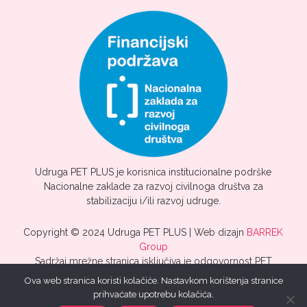
Udruga PET PLUS je korisnica institucionalne podrške
Nacionalne zaklade za razvoj civilnoga društva za
stabilizaciju i/ili razvoj udruge.
Copyright © 2024 Udruga PET PLUS | Web dizajn
BARREK
Group
Sadržaj mrežne stranica isključiva je odgovornost PET
PLUS.
Ova web stranica koristi kolačiće. Nastavkom korištenja stranice
prihvaćate upotrebu kolačića.