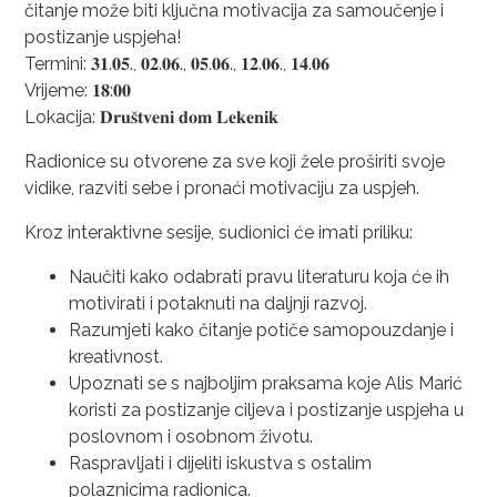
čitanje može biti ključna motivacija za samoučenje i
postizanje uspjeha!
Termini: 𝟑𝟏.𝟎𝟓., 𝟎𝟐.𝟎𝟔., 𝟎𝟓.𝟎𝟔., 𝟏𝟐.𝟎𝟔., 𝟏𝟒.𝟎𝟔
Vrijeme: 𝟏𝟖:𝟎𝟎
Lokacija: 𝐃𝐫𝐮𝐬̌𝐭𝐯𝐞𝐧𝐢 𝐝𝐨𝐦 𝐋𝐞𝐤𝐞𝐧𝐢𝐤
Radionice su otvorene za sve koji žele proširiti svoje
vidike, razviti sebe i pronaći motivaciju za uspjeh.
Kroz interaktivne sesije, sudionici će imati priliku:
Naučiti kako odabrati pravu literaturu koja će ih
motivirati i potaknuti na daljnji razvoj.
Razumjeti kako čitanje potiče samopouzdanje i
kreativnost.
Upoznati se s najboljim praksama koje Alis Marić
koristi za postizanje ciljeva i postizanje uspjeha u
poslovnom i osobnom životu.
Raspravljati i dijeliti iskustva s ostalim
polaznicima radionica.